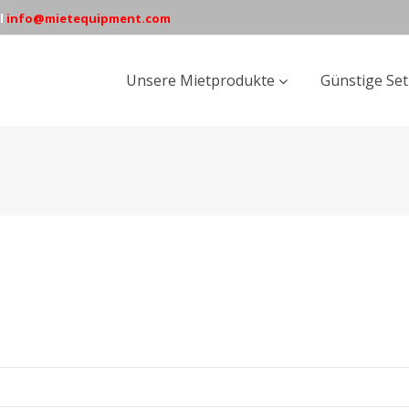
l
info@mietequipment.com
Unsere Mietprodukte
Günstige Se