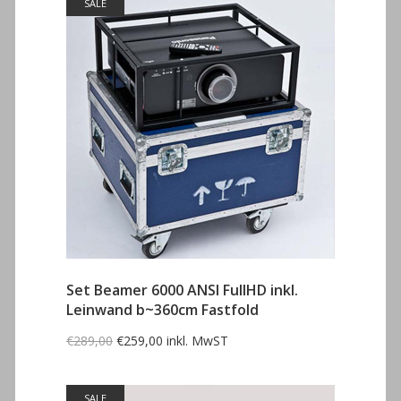
SALE
Set Beamer 6000 ANSI FullHD inkl.
Leinwand b~360cm Fastfold
Ursprünglicher
Aktueller
€
289,00
€
259,00
inkl. MwST
Preis
Preis
war:
ist:
€289,00
€259,00.
SALE