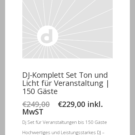
DJ-Komplett Set Ton und
Licht für Veranstaltung |
150 Gäste
Ursprünglicher
Aktueller
€
249,00
€
229,00
inkl.
Preis
Preis
MwST
war:
ist:
Dj Set für Veranstaltungen bis 150 Gäste
€249,00
€229,00.
Hochwertiges und Leistungsstarkes DJ –