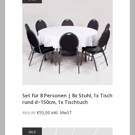
Set für 8 Personen | 8x Stuhl, 1x Tisch
rund d~150cm, 1x Tischtuch
Ursprünglicher
Aktueller
€
62,30
€
55,00
inkl. MwST
Preis
Preis
war:
ist:
€62,30
€55,00.
SALE