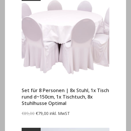
Set für 8 Personen | 8x Stuhl, 1x Tisch
rund d~150cm, 1x Tischtuch, 8x
Stuhlhusse Optimal
Ursprünglicher
Aktueller
€
89,00
€
79,00
inkl. MwST
Preis
Preis
war:
ist:
€89,00
€79,00.