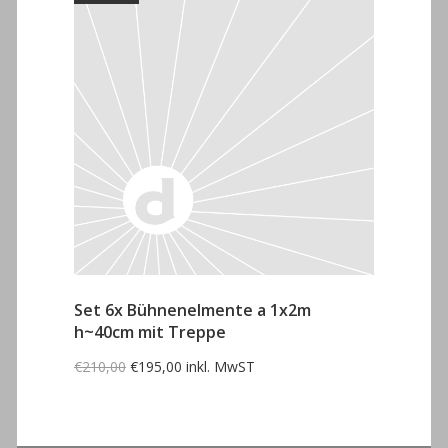
Set 6x Bühnenelmente a 1x2m
h~40cm mit Treppe
Ursprünglicher
Aktueller
€
210,00
€
195,00
inkl. MwST
Preis
Preis
war:
ist:
€210,00
€195,00.