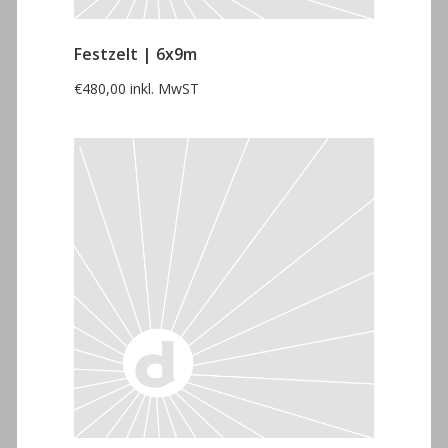
Festzelt | 6x9m
€
480,00
inkl. MwST