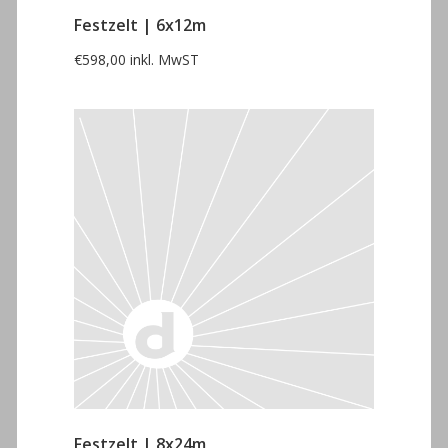
Festzelt | 6x12m
€
598,00
inkl. MwST
Festzelt | 8x24m