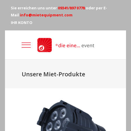
Sie erreichen uns unter
09341/897 0778
oder per E-
Mail
info@mietequipment.com
IHR KONTO
Unsere Miet-Produkte