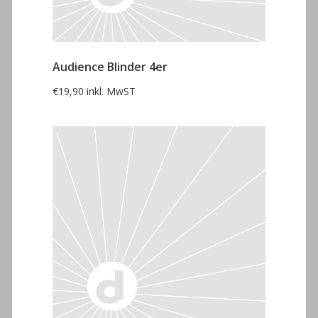
Audience Blinder 4er
€
19,90
inkl. MwST