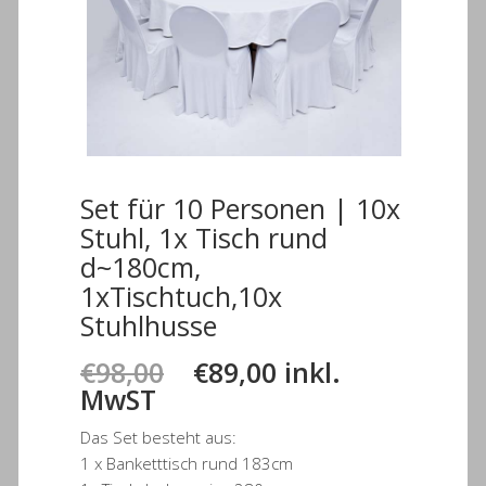
Set für 10 Personen | 10x
Stuhl, 1x Tisch rund
d~180cm,
1xTischtuch,10x
Stuhlhusse
Ursprünglicher
Aktueller
€
98,00
€
89,00
inkl.
Preis
Preis
MwST
war:
ist:
Das Set besteht aus:
€98,00
€89,00.
1 x Banketttisch rund 183cm