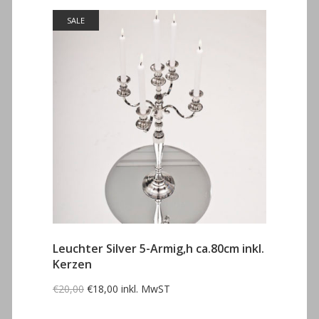
SALE
Leuchter Silver 5-Armig,h ca.80cm inkl.
Kerzen
Ursprünglicher
Aktueller
€
20,00
€
18,00
inkl. MwST
Preis
Preis
war:
ist:
€20,00
€18,00.