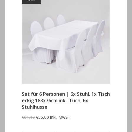
Set für 6 Personen | 6x Stuhl, 1x Tisch
eckig 183x76cm inkl. Tuch, 6x
Stuhlhusse
Ursprünglicher
Aktueller
€
61,10
€
55,00
inkl. MwST
Preis
Preis
war:
ist:
€61,10
€55,00.